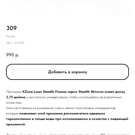
309
Xzone
SKU:
34309
990
р.
Добавить в корзину
Приманка
XZone Lures Stealth Finesse серии Stealth Minnow имеет длину
2,75 дюйма
и достаточно универсальна, чтобы использовать ее в различных
оснастках.
Она изготовлена из уникальной смеси мягких пластиковых ингредиентов,
которые
позволяют этой приманке располагаться идеально
горизонтально в толще воды
при использовании в оснастке с падающей
приманкой.