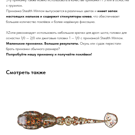
Эту приманку также можно использовать в качестве приманки FFS или в оснастке
с грузилом.
Приманка Stealth Minnow выпускается в различных цветах и
имеет запах
настоящих мальков и содержит стимуляторы клева
, что обеспечивает
большее количество поклёвок и более надёжную фиксацию.
XZone рекомендует использовать небольшие крючки для дроп-шота, головки для
оснастки 1/0 — 2/0 или джиговые головки 1 — 1/0 с приманкой Stealth Minnow.
Маленькие приманки. Большие результаты.
Окунь или судак перестали
брать приманки обычного размера?
Попробуйте нашу приманку и получайте поклёвки!
Смотреть также