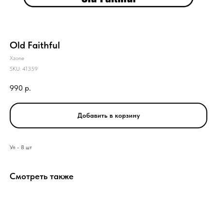
Old Faithful
Xzone
SKU:
41359
990
р.
Добавить в корзину
Уп - 8 шт
Смотреть также