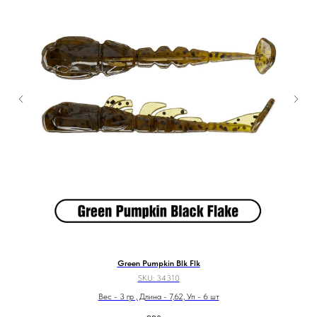
Green Pumpkin Blk Flk
SKU:
34310
Вес - 3 гр , Длина - 7,62, Уп - 6 шт