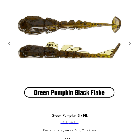
Green Pumpkin Blk Flk
SKU:
34310
Вес - 3 гр , Длина - 7,62, Уп - 6 шт