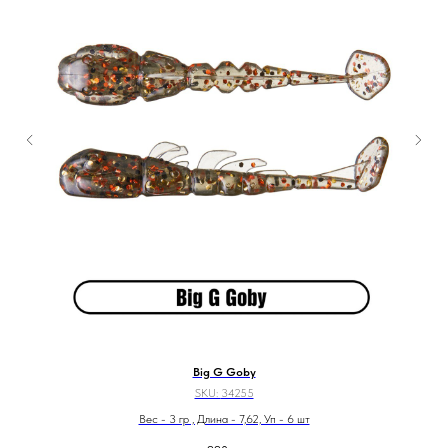
Big G Goby
SKU:
34255
Вес - 3 гр , Длина - 7,62, Уп - 6 шт